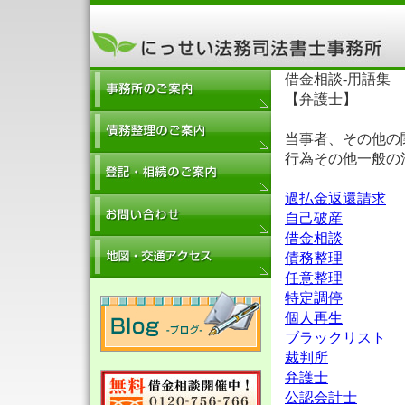
借金相談-用語集
【弁護士】
当事者、その他の
行為その他一般の
過払金返還請求
自己破産
借金相談
債務整理
任意整理
特定調停
個人再生
ブラックリスト
裁判所
弁護士
公認会計士