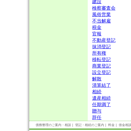
建設
検察審査会
風俗営業
不当解雇
税金
官報
不動産登記
抹消登記
所有権
移転登記
商業登記
設立登記
解散
清算結了
相続
遺産相続
任期満了
贈与
辞任
債務整理のご案内・相談
｜
登記・相続のご案内
｜
料金
｜
借金相