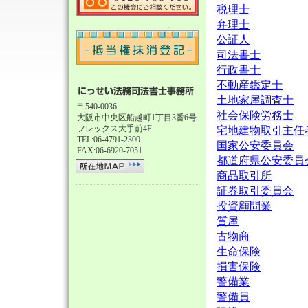
税理士
弁理士
公証人
司法書士
行政書士
不動産鑑定士
土地家屋調査士
〒540‐0036
社会保険労務士
大阪市中央区船越町1丁目3番6号
フレックス大手前4F
宅地建物取引主任
TEL:06-4791-2300
国家公安委員会
FAX:06-6920-7051
都道府県公安委員
商品取引所
証券取引委員会
投資顧問業
質屋
古物商
生命保険
損害保険
警備業
警備員